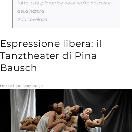
tutto, un’esploratrice delle realtà nascoste
della natura.
Ada Lovelace
Espressione libera: il
Tanztheater di Pina
Bausch
Embed from Getty Images