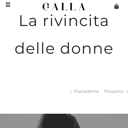
Salta
al
La rivincita
contenuto
delle donne
Precedente
Prossimo
Ingrandisci
immagine