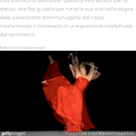
Una sconfinata devozione, quella di Pina Bausch per la
danza, che l’ha guidata per tutta la sua vita nell’indagine
delle potenzialità drammaturgiche del corpo,
trasformando il movimento in un’espressione intellettuale
del sentimento.
Embed from Getty Images