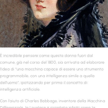
È incredibile pensare come questa donna fuori dal
comune, già nel corso del 1800, sia arrivata ad elaborare
l’idea di “una macchina capace di essere uno strumento
programmabile, con una intelligenza simile a quella
dell’uomo”, ipotizzando per prima il concetto di
intelligenza artificiale.
Con l’aiuto di Charles Babbage, inventore della Macchina
Differenziale, la Lovelace è ricordata infatti come la