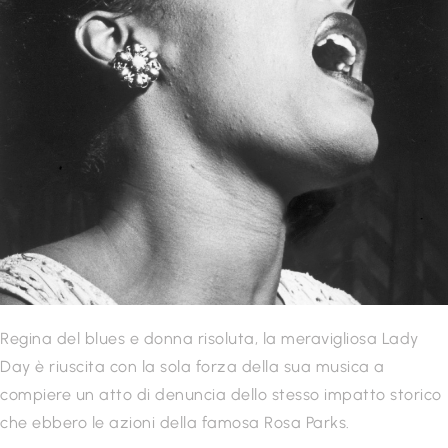
Regina del blues e donna risoluta, la meravigliosa Lady
Day è riuscita con la sola forza della sua musica a
compiere un atto di denuncia dello stesso impatto storico
che ebbero le azioni della famosa Rosa Parks.