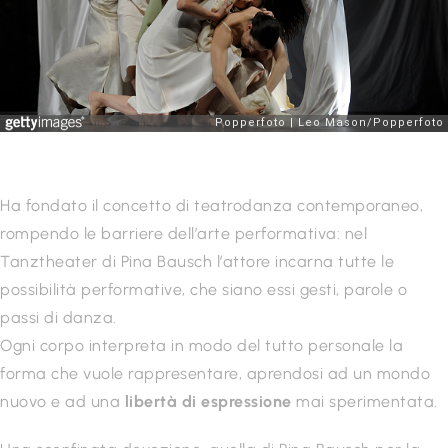
Ha fondato il concetto di teatrodanza contemporaneo,
rompendo le barriere dell’arte performativa: nel
Tanztheater di Pina Bausch l’attore incarna tutte le
possibilità performative, che siano essi gesti, parole o
passi di danza.
Ogni corpo interpreta in modo del tutto personale la
forma che vuole rappresentare, aprendosi ad un mondo
nuovo e ad una
libertà di espressione
mai sperimentata.