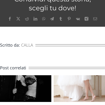
scegli tu dove!
Facebook
X
Reddit
LinkedIn
WhatsApp
Telegram
Tumblr
Pinterest
Vk
Xing
Emai
Scritto da:
CALLA
Post correlati