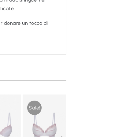
ticate.
er donare un tocco di
Out of 
Sale!
Sale!
Sale!