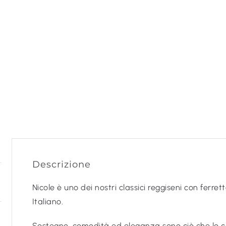
Descrizione
Nicole è uno dei nostri classici reggiseni con ferret
Italiano.
Sostegno, comodità ed eleganza sono ciò che lo c