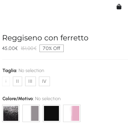
Reggiseno con ferretto
45,00
€
151,00
€
70% Off
Il
Il
prezzo
prezzo
originale
attuale
era:
è:
Taglia
:
No selection
151,00€.
45,00€.
I
II
III
IV
Colore/Motivo
:
No selection