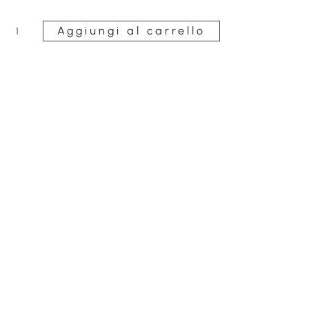
Aggiungi al carrello
Reggiseno
con
ferretto
quantità