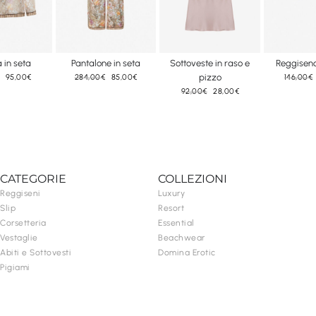
 in seta
Pantalone in seta
Sottoveste in raso e
Reggisen
Il
Il
Il
Il
pizzo
95,00
€
284,00
€
85,00
€
146,00
€
prezzo
prezzo
prezzo
prezzo
Il
Il
92,00
€
28,00
€
originale
attuale
originale
attuale
prezzo
prezzo
era:
è:
era:
è:
originale
attuale
315,00€.
95,00€.
284,00€.
85,00€.
era:
è:
92,00€.
28,00€.
CATEGORIE
COLLEZIONI
Reggiseni
Luxury
Slip
Resort
Corsetteria
Essential
Vestaglie
Beachwear
Abiti e Sottovesti
Domina Erotic
Pigiami