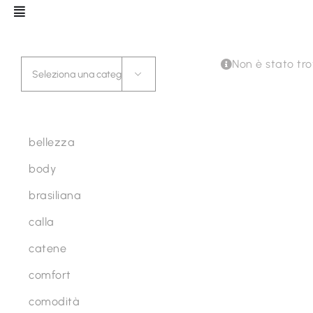
Salta
al
contenuto
Categorie
Non è stato tr

Linea
bellezza
body
brasiliana
calla
catene
comfort
comodità