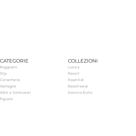
CATEGORIE
COLLEZIONI
Reggiseni
Luxury
Slip
Resort
Corsetteria
Essential
Vestaglie
Beachwear
Abiti e Sottovesti
Domina Erotic
Pigiami