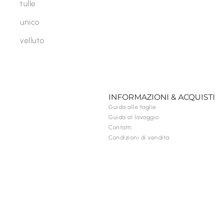
tulle
unico
velluto
INFORMAZIONI & ACQUISTI
Guida alle taglie
Guida al lavaggio
Contatti
Condizioni di vendita