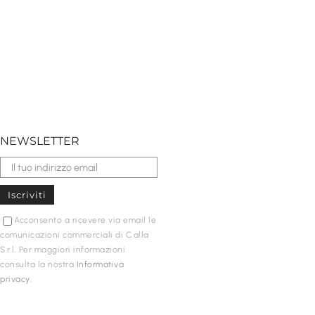
NEWSLETTER
Acconsento a ricevere via email le
comunicazioni commerciali di C.alla
S.r.l. Per maggiori informazioni
consulta la nostra
Informativa
privacy
.