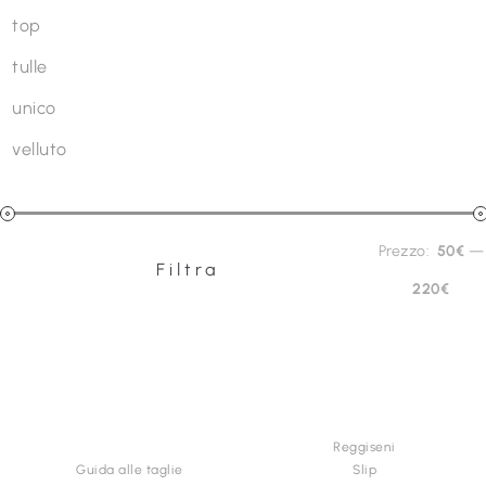
top
tulle
unico
velluto
Prezzo
Prezzo:
50€
—
Filtra
Prezzo
Prezzo
220€
Min
Max
INFORMAZIONI &
CATEGORIE
ACQUISTI
Reggiseni
Guida alle taglie
Slip