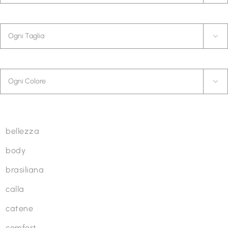
essere
Taglia
scelte

nella
pagina
Colore
del

prodotto
Linea
bellezza
body
brasiliana
calla
catene
comfort