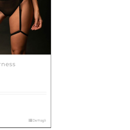
rness
Dettagli