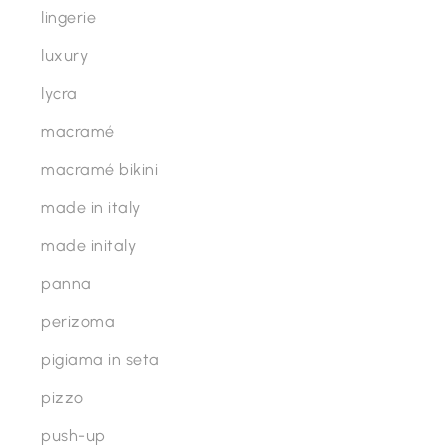
lingerie
ha
più
luxury
varianti.
lycra
Le
macramé
opzioni
possono
macramé bikini
essere
made in italy
scelte
made initaly
nella
pagina
panna
del
perizoma
prodotto
pigiama in seta
pizzo
push-up