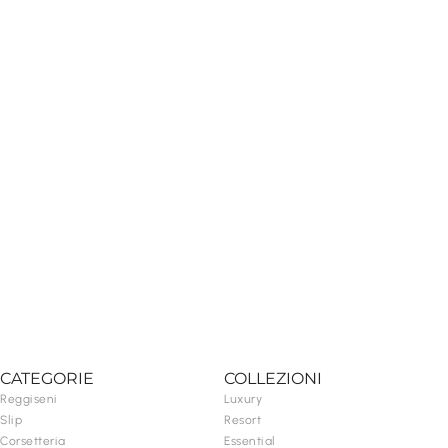
CATEGORIE
COLLEZIONI
Reggiseni
Luxury
Slip
Resort
Corsetteria
Essential