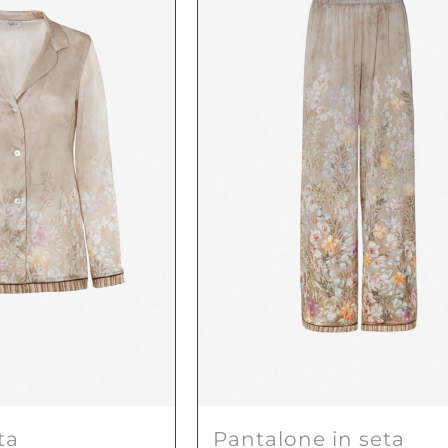
Le
opzioni
possono
essere
scelte
nella
pagina
del
prodotto
ta
Pantalone in seta