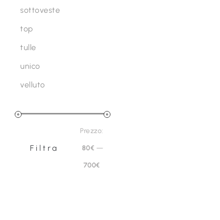
prodotto
sottoveste
top
tulle
unico
velluto
Prezzo
Prezzo:
Filtra
80€
—
Prezzo
Prezzo
700€
Min
Max