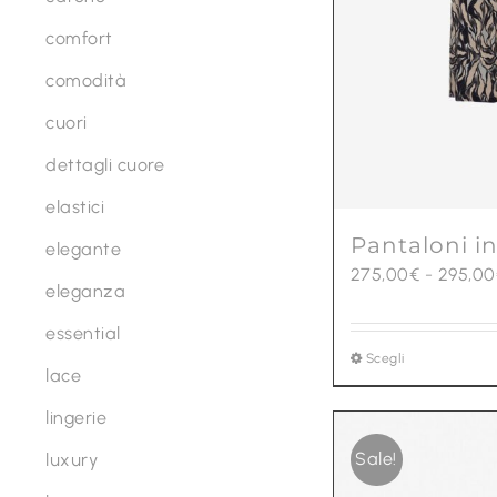
comfort
comodità
cuori
dettagli cuore
elastici
Pantaloni in
elegante
275,00
€
-
295,00
eleganza
essential
Scegli
Questo
lace
prodotto
lingerie
ha
più
Sale!
luxury
varianti.