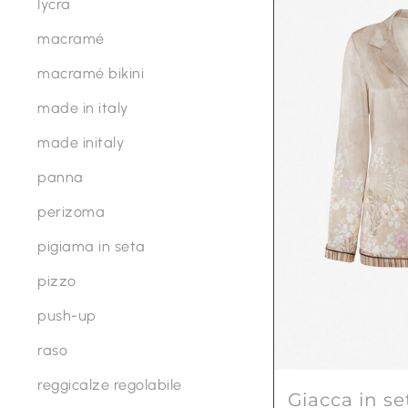
lycra
Le
macramé
opzioni
possono
macramé bikini
essere
made in italy
scelte
made initaly
nella
pagina
panna
del
perizoma
prodotto
pigiama in seta
pizzo
push-up
raso
reggicalze regolabile
Giacca in se