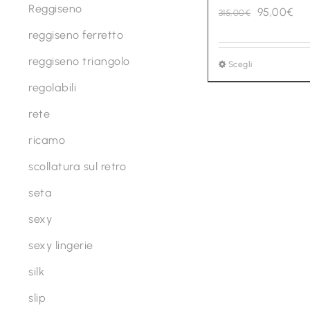
Reggiseno
Il
Il
95,00
€
315,00
€
prezzo
pr
reggiseno ferretto
originale
att
reggiseno triangolo
Scegli
Questo
era:
è:
prodotto
regolabili
315,00€.
95,
ha
rete
più
ricamo
varianti.
Le
scollatura sul retro
opzioni
seta
possono
sexy
essere
scelte
sexy lingerie
nella
silk
pagina
slip
del