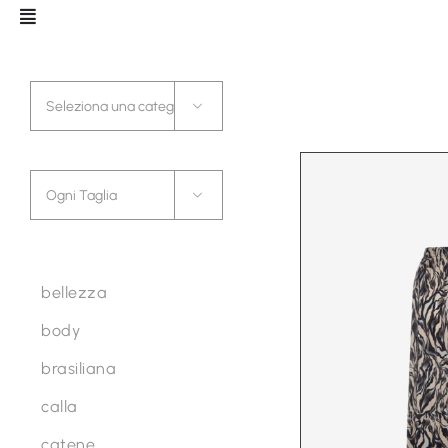
Salta
al
contenuto
Categorie

Taglia

Linea
bellezza
body
brasiliana
calla
catene