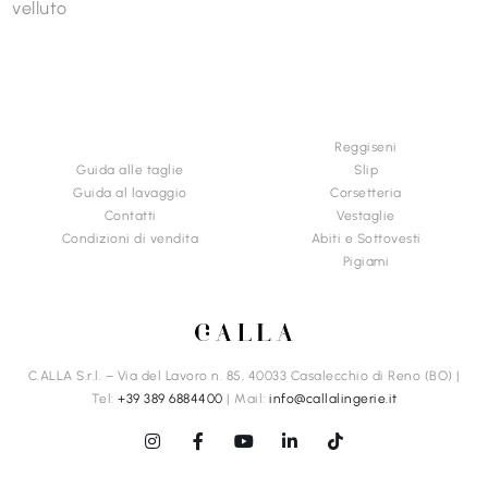
velluto
INFORMAZIONI &
CATEGORIE
ACQUISTI
Reggiseni
Guida alle taglie
Slip
Guida al lavaggio
Corsetteria
Contatti
Vestaglie
Condizioni di vendita
Abiti e Sottovesti
Pigiami
C.ALLA S.r.l. – Via del Lavoro n. 85, 40033 Casalecchio di Reno (BO) |
Tel:
+39 389 6884400
| Mail:
info@callalingerie.it