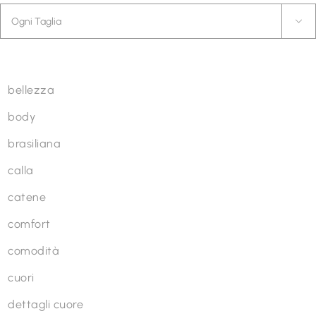
scelte

nella
pagina
Linea
del
prodotto
bellezza
body
brasiliana
calla
catene
comfort
comodità
cuori
dettagli cuore